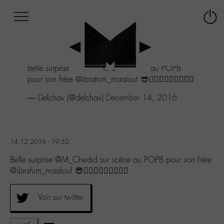
Afficher
Panneau de gestion des cookies
Labo
Connex
-
le
M-
menu
Aller
Belle surprise
@M_Chedid
sur scène au POPB
au
pour son frère @ibrahim_maalouf 😎👍🏻👏🏻🤘🏻🎺➕🎼
menu
Aller
— Delchav (@delchav)
December 14, 2016
au
contenu
Aller
à
14.12.2016 - 19:52
la
recherche
Belle surprise @M_Chedid sur scène au POPB pour son frère
@ibrahim_maalouf 😎👍🏻👏🏻🤘🏻🎺➕🎼
Voir sur twitter