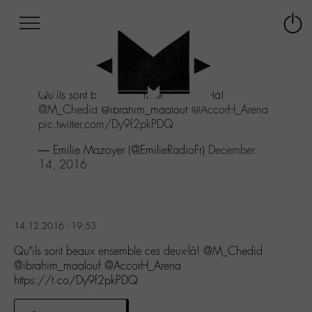
Afficher
Panneau de gestion des cookies
Labo
Connex
-
le
M-
menu
Aller
Qu'ils sont beaux ensemble ces deux-là!
au
@M_Chedid
@ibrahim_maalouf
@AccorH_Arena
menu
pic.twitter.com/Dy9f2pkPDQ
Aller
au
— Emilie Mazoyer (@EmilieRadioFr)
December
contenu
14, 2016
Aller
à
la
recherche
14.12.2016 - 19:53
Qu’ils sont beaux ensemble ces deux-là! @M_Chedid
@ibrahim_maalouf @AccorH_Arena
https://t.co/Dy9f2pkPDQ