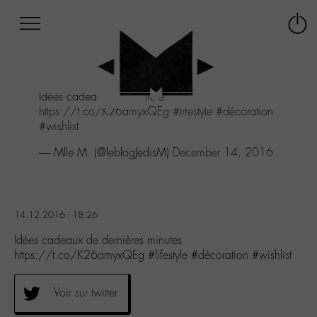
Afficher
Panneau de gestion des cookies
Labo
Connex
-
le
M-
menu
Aller
Idées cadeaux de dernières minutes
au
https://t.co/K26amyxQEg
#lifestyle
#décoration
menu
#wishlist
Aller
au
— Mlle M. (@leblogJedisM)
December 14, 2016
contenu
Aller
à
la
14.12.2016 - 18:26
recherche
Idées cadeaux de dernières minutes
https://t.co/K26amyxQEg #lifestyle #décoration #wishlist
Voir sur twitter