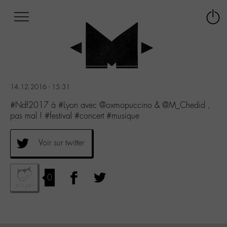
Afficher
Panneau de gestion des cookies
Labo
Connex
-
le
M-
menu
Aller
au
menu
14.12.2016 - 15:31
Aller
au
#Ndf2017 à #Lyon avec @oxmopuccino & @M_Chedid ,
contenu
pas mal ! #festival #concert #musique
Aller
à
Voir sur twitter
la
recherche
0