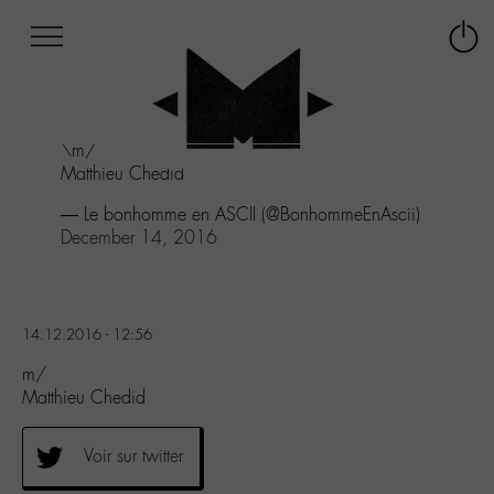
Afficher
Panneau de gestion des cookies
Labo
Connex
-
le
M-
menu
Aller
\m/
au
Matthieu Chedid
menu
Aller
— Le bonhomme en ASCII (@BonhommeEnAscii)
au
December 14, 2016
contenu
Aller
à
la
14.12.2016 - 12:56
recherche
m/
Matthieu Chedid
Voir sur twitter