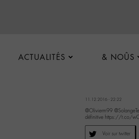
ACTUALITÉS
& NOÛS
11.12.2016 - 22:22
@Olivierm99 @SolangeTeP
définitive https://t.co/
Voir sur twitter