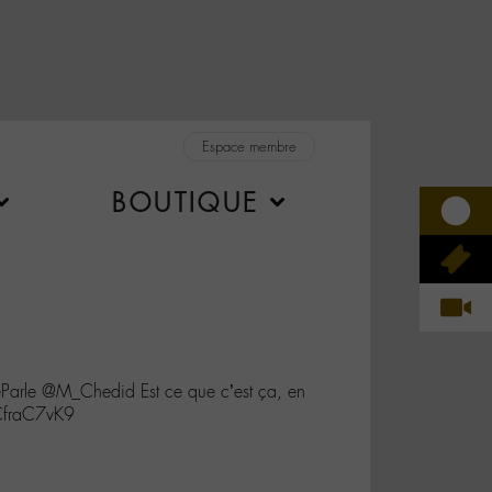
Espace membre
BOUTIQUE
arle @M_Chedid Est ce que c’est ça, en
wCfraC7vK9