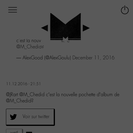
Afficher
Panneau de gestion des cookies
Labo
Connex
-
le
M-
menu
Aller
c'est la nouvelle pochette d'album de
au
@M_Chedid
?
menu
Aller
— AlexGood (@AlexGoulu)
December 11, 2016
au
contenu
Aller
à
11.12.2016 - 21:51
la
recherche
@JRart @M_Chedid c’est la nouvelle pochette d’album de
@M_Chedid?
Voir sur twitter