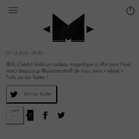
Afficher
Panneau de gestion des cookies
Labo
Connex
-
le
M-
menu
Aller
au
menu
07.12.2016 - 09:43
Aller
au
@M_Chedid Voilà un cadeau magnifique à offrir pour Noel,
contenu
merci beaucoup @juliezenattioff de nous avoir « relayé »
Aller
l’info sur ton Twitter !
à
la
Voir sur twitter
recherche
0