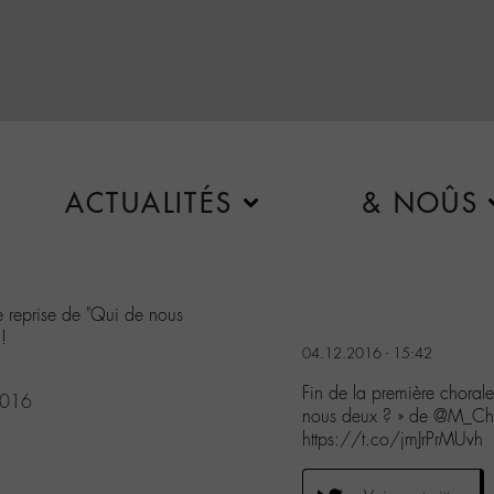
ACTUALITÉS
& NOÛS
e reprise de "Qui de nous
 !
04.12.2016 - 15:42
Fin de la première choral
2016
nous deux ? » de @M_Chedi
https://t.co/jmJrPrMUvh