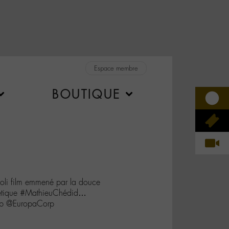
Espace membre
BOUTIQUE
joli film emmené par la douce
oétique #MathieuChédid…
mb @EuropaCorp