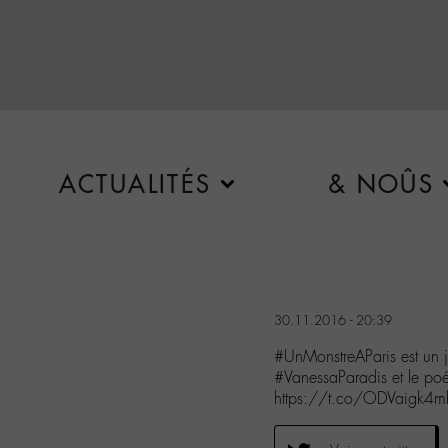
ACTUALITÉS
& NOÛS
30.11.2016 - 20:39
#UnMonstreAParis est un 
#VanessaParadis et le p
https://t.co/ODVaigk4