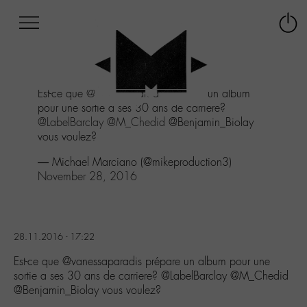
Afficher
Panneau de gestion des cookies
Labo
Connex
-
le
M-
menu
Aller
Est-ce que
@vanessaparadis
prépare un album
au
pour une sortie a ses 30 ans de carriere?
menu
@LabelBarclay
@M_Chedid
@Benjamin_Biolay
Aller
vous voulez?
au
contenu
— Michael Marciano (@mikeproduction3)
Aller
November 28, 2016
à
la
recherche
28.11.2016 - 17:22
Est-ce que @vanessaparadis prépare un album pour une
sortie a ses 30 ans de carriere? @LabelBarclay @M_Chedid
@Benjamin_Biolay vous voulez?