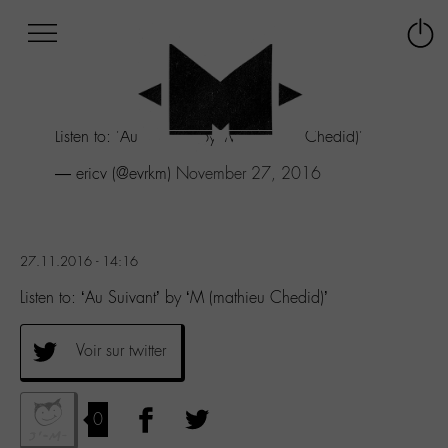
Afficher
Panneau de gestion des cookies
Labo
Connex
-
le
M-
menu
Aller
Listen to: 'Au Suivant' by 'M (mathieu Chedid)'
au
menu
— ericv (@evrkm)
November 27, 2016
Aller
au
contenu
Aller
27.11.2016 - 14:16
à
la
Listen to: ‘Au Suivant’ by ‘M (mathieu Chedid)’
recherche
Voir sur twitter
0