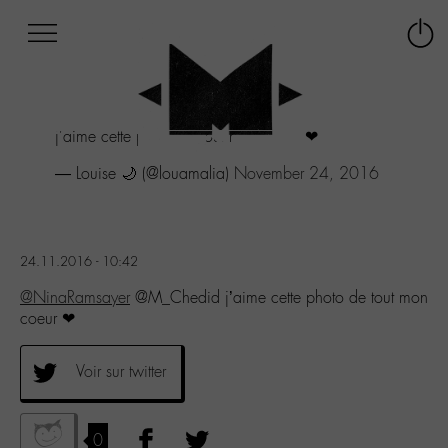
Afficher
Panneau de gestion des cookies
Labo
Connex
-
le
M-
menu
Aller
j'aime cette photo de tout mon coeur ❤
au
menu
— Louise 🌙 (@louamalia)
November 24, 2016
Aller
au
contenu
Aller
24.11.2016 - 10:42
à
la
@NinaRamsayer
@M_Chedid j’aime cette photo de tout mon
recherche
coeur ❤
Voir sur twitter
0