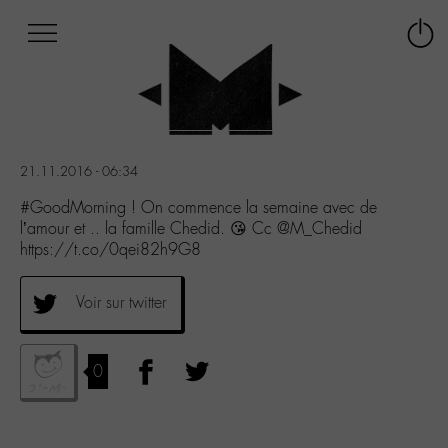
Afficher
Panneau de gestion des cookies
Labo
Connex
-
le
M-
menu
Aller
au
menu
21.11.2016 - 06:34
Aller
au
#GoodMorning ! On commence la semaine avec de
contenu
l’amour et .. la famille Chedid. 😘 Cc @M_Chedid
Aller
https://t.co/0qei82h9G8
à
la
Voir sur twitter
recherche
0