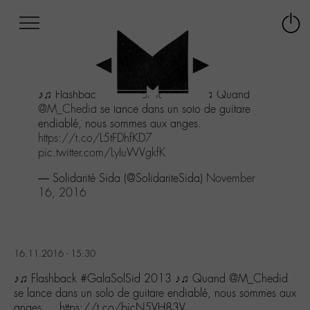
Afficher
Panneau de gestion des cookies
Labo
Connex
-
le
M-
menu
Aller
♪♫ Flashback
#GalaSolSid
2013 ♪♫ Quand
au
@M_Chedid
se lance dans un solo de guitare
menu
endiablé, nous sommes aux anges.
Aller
https://t.co/L5tFDhfKD7
au
pic.twitter.com/LyIuWVgkfK
contenu
Aller
— Solidarité Sida (@SolidariteSida)
November
à
16, 2016
la
recherche
16.11.2016 - 15:30
♪♫ Flashback #GalaSolSid 2013 ♪♫ Quand @M_Chedid
se lance dans un solo de guitare endiablé, nous sommes aux
anges.… https://t.co/bjcN5VH83V