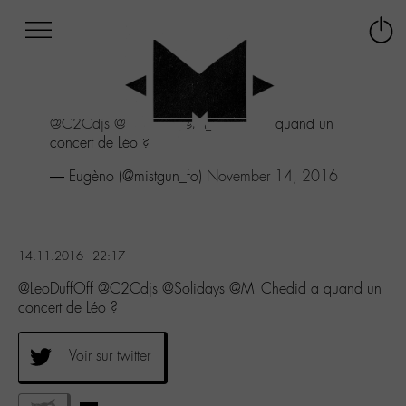
Afficher
Panneau de gestion des cookies
Labo
Connex
-
le
M-
menu
Aller
@C2Cdjs
@Solidays
@M_Chedid
a quand un
au
concert de Léo ?
menu
Aller
— Eugèno (@mistgun_fo)
November 14, 2016
au
contenu
Aller
à
14.11.2016 - 22:17
la
recherche
@LeoDuffOff @C2Cdjs @Solidays @M_Chedid a quand un
concert de Léo ?
Voir sur twitter