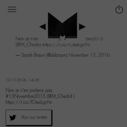
Afficher
Panneau de gestion des cookies
Labo
Connex
-
le
M-
menu
Aller
Non je n'en parlerai pas.
#13Novembre2015
au
(
@M_Chedid
)
https://t.co/lCteeLypYm
menu
Aller
— Sarah Braun (@sbbraun)
November 13, 2016
au
contenu
Aller
à
13.11.2016 - 14:35
la
recherche
Non je n’en parlerai pas.
#13Novembre2015 (@M_Chedid )
https://t.co/lCteeLypYm
Voir sur twitter