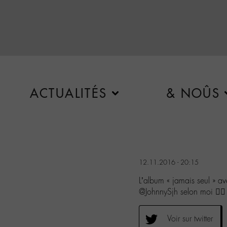
ACTUALITÉS
& NOÛS
12.11.2016 - 20:15
L’album « jamais seul » a
@JohnnySjh selon moi 👍🏻
Voir sur twitter