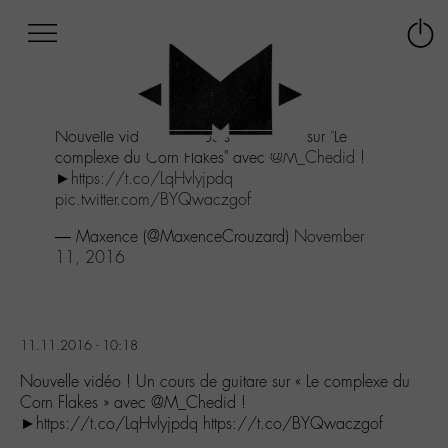
Afficher
Panneau de gestion des cookies
Labo
Connex
-
le
M-
menu
Aller
Nouvelle vidéo ! Un cours de guitare sur "Le
au
complexe du Corn Flakes" avec
@M_Chedid
!
menu
►
https://t.co/LqHvlyjpdq
Aller
pic.twitter.com/BYQwaczgof
au
contenu
— Maxence (@MaxenceCrouzard)
November
Aller
11, 2016
à
la
recherche
11.11.2016 - 10:18
Nouvelle vidéo ! Un cours de guitare sur « Le complexe du
Corn Flakes » avec @M_Chedid !
►https://t.co/LqHvlyjpdq https://t.co/BYQwaczgof