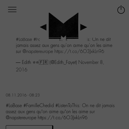
Afficher
Panneau de gestion des cookies
Labo
Connex
-
le
M-
menu
Aller
#LaBase
#FamilleChedid
#ListenToThis
: On ne dit
au
jamais assez aux gens qu'on aime qu'on les aime
menu
sur
@napstereurope
https://t.co/6O3JxkLn96
Aller
au
— Edith ⭐️⭐️🇫🇷 (@Edith_Fayet)
November 8,
contenu
2016
Aller
à
la
recherche
08.11.2016 - 08:23
#LaBase #FamilleChedid #ListenToThis: On ne dit jamais
assez aux gens qu’on aime qu’on les aime sur
@napstereurope https://t.co/6O3JxkLn96