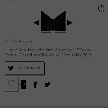
Afficher
Panneau de gestion des cookies
Labo
Connex
-
le
M-
menu
Aller
au
menu
04.11.2016 - 02:26
Aller
au
I liked a @YouTube video https://t.co/jlcrSK0ZVA -M-
contenu
Matthieu Chedid at VCNY Vieilles Charrues NY 2016
Aller
à
Voir sur twitter
la
recherche
0