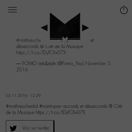
Afficher
Panneau de gestion des cookies
Labo
Connex
-
le
M-
menu
Aller
#mathieuchedid
#martinparr
accords et
au
désaccords @ Cité de la Musique
menu
https://t.co/lDyfCXx07X
Aller
au
— FOMO arts&style (@Fomo_You)
November 3,
contenu
2016
Aller
à
la
recherche
03.11.2016 - 12:29
#mathieuchedid #martinparr accords et désaccords @ Cité
de la Musique https://t.co/lDyfCXx07X
Voir sur twitter