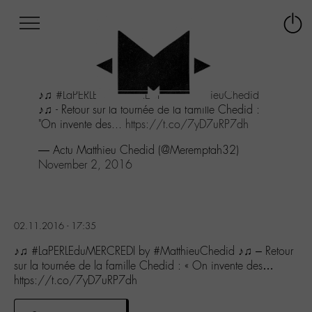
Afficher
Panneau de gestion des cookies
Labo
Connex
-
le
M-
menu
Aller
♪♫
#LaPERLEduMERCREDI
by
#MatthieuChedid
au
♪♫ - Retour sur la tournée de la famille Chedid :
menu
"On invente des...
https://t.co/7yD7uRP7dh
Aller
au
— Actu Matthieu Chedid (@Meremptah32)
contenu
November 2, 2016
Aller
à
la
recherche
02.11.2016 - 17:35
♪♫ #LaPERLEduMERCREDI by #MatthieuChedid ♪♫ – Retour
sur la tournée de la famille Chedid : « On invente des…
https://t.co/7yD7uRP7dh