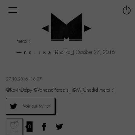
Afficher
Panneau de gestion des cookies
Labo
Connex
-
le
M-
menu
Aller
merci :)
au
menu
— ｎｏｌｉｋａ (@nolika_)
October 27, 2016
Aller
au
contenu
Aller
27.10.2016 - 18:07
à
la
@KevinDelpy @VanessaParadis_ @M_Chedid merci :)
recherche
Voir sur twitter
0