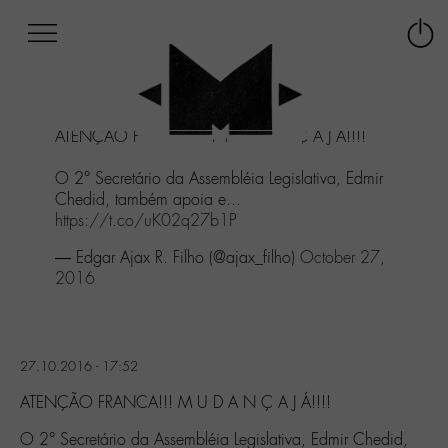
Afficher
Panneau de gestion des cookies
Labo
Connex
-
le
M-
menu
Aller
ATENÇÃO FRANCA!!! M U D A N Ç A J Á!!!!
au
menu
O 2° Secretário da Assembléia Legislativa, Edmir
Aller
Chedid, também apoia e...
au
https://t.co/uK02q27b1P
contenu
Aller
— Edgar Ajax R. Filho (@ajax_filho)
October 27,
à
2016
la
recherche
27.10.2016 - 17:52
ATENÇÃO FRANCA!!! M U D A N Ç A J Á!!!!
O 2° Secretário da Assembléia Legislativa, Edmir Chedid,