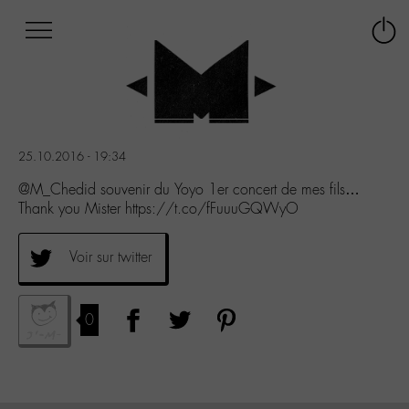
Afficher
Panneau de gestion des cookies
Labo
Connex
-
le
M-
menu
Aller
au
menu
25.10.2016 - 19:34
Aller
au
@M_Chedid souvenir du Yoyo 1er concert de mes fils…
contenu
Thank you Mister https://t.co/fFuuuGQWyO
Aller
à
Voir sur twitter
la
recherche
0