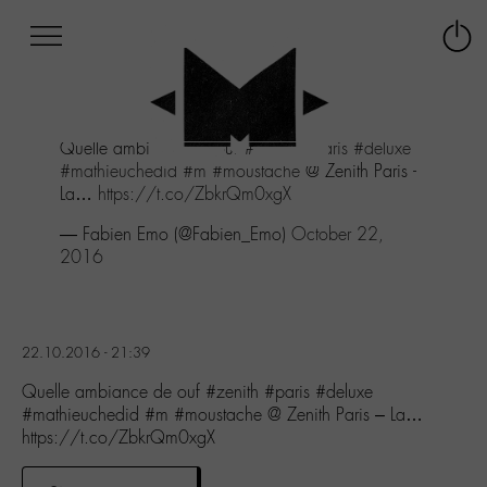
Afficher
Panneau de gestion des cookies
Labo
Connex
-
le
M-
menu
Aller
Quelle ambiance de ouf
#zenith
#paris
#deluxe
au
#mathieuchedid
#m
#moustache
@ Zenith Paris -
menu
La…
https://t.co/ZbkrQm0xgX
Aller
au
— Fabien Emo (@Fabien_Emo)
October 22,
contenu
2016
Aller
à
la
recherche
22.10.2016 - 21:39
Quelle ambiance de ouf #zenith #paris #deluxe
#mathieuchedid #m #moustache @ Zenith Paris – La…
https://t.co/ZbkrQm0xgX