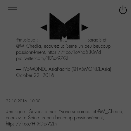
Afficher
Panneau de gestion des cookies
Labo
Connex
-
le
M-
menu
Aller
#musique
: Si vous aimez
#vanessaparadis
et
au
@M_Chedid
, écoutez La Seine un peu beucoup
menu
passionnément,
https://t.co/ToVhq530Md
Aller
pic.twitter.com/fIf7xz97QL
au
contenu
— TV5MONDE AsiaPacific (@TV5MONDEAsia)
Aller
October 22, 2016
à
la
recherche
22.10.2016 - 10:00
#musique : Si vous aimez #vanessaparadis et @M_Chedid,
écoutez La Seine un peu beucoup passionnément,…
https://t.co/HTXOsxV2Ln