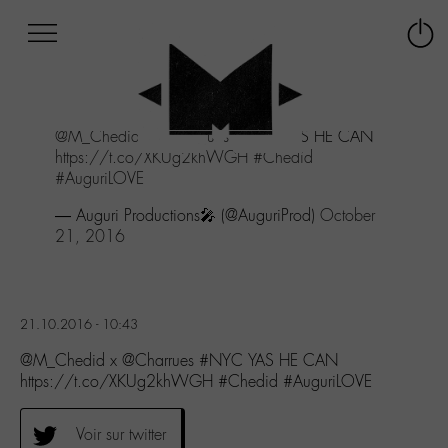
Afficher
Panneau de gestion des cookies
Labo
Connex
-
le
M-
menu
Aller
@M_Chedid
x
@Charrues
#NYC
YAS HE CAN
au
https://t.co/XKUg2khWGH
#Chedid
menu
#AuguriLOVE
Aller
au
— Auguri Productions🎤 (@AuguriProd)
October
contenu
21, 2016
Aller
à
la
recherche
21.10.2016 - 10:43
@M_Chedid x @Charrues #NYC YAS HE CAN
https://t.co/XKUg2khWGH #Chedid #AuguriLOVE
Voir sur twitter