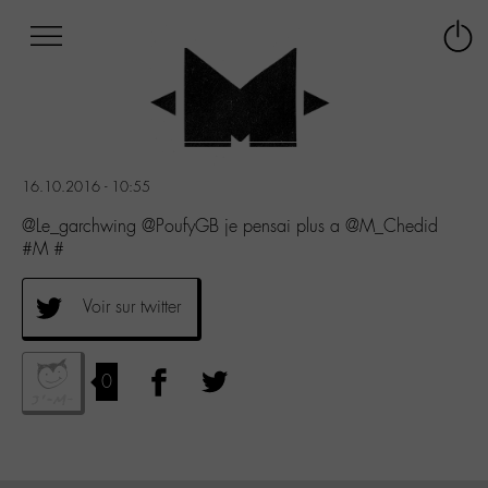
Afficher
Panneau de gestion des cookies
Labo
Connex
-
le
M-
menu
Aller
au
menu
16.10.2016 - 10:55
Aller
au
@Le_garchwing @PoufyGB je pensai plus a @M_Chedid
contenu
#M #
Aller
à
Voir sur twitter
la
recherche
0