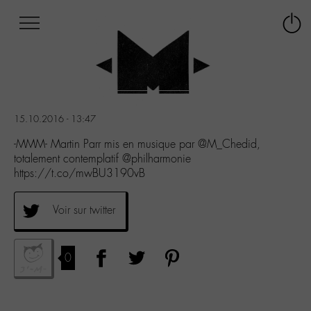
Afficher
Panneau de gestion des cookies
Labo
Connex
-
le
M-
menu
Aller
au
menu
15.10.2016 - 13:47
Aller
au
-MMM- Martin Parr mis en musique par @M_Chedid,
contenu
totalement contemplatif @philharmonie
Aller
https://t.co/mwBU3190vB
à
la
Voir sur twitter
recherche
0