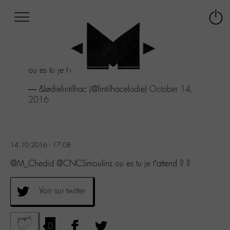
Afficher
Panneau de gestion des cookies
Labo
Connex
-
le
M-
menu
Aller
ou es tu je t'attend ? ?
au
menu
— &lødielintilhac (@lintilhacelodie)
October 14,
Aller
2016
au
contenu
Aller
à
14.10.2016 - 17:08
la
recherche
@M_Chedid @CNCSmoulins ou es tu je t’attend ? ?
Voir sur twitter
0