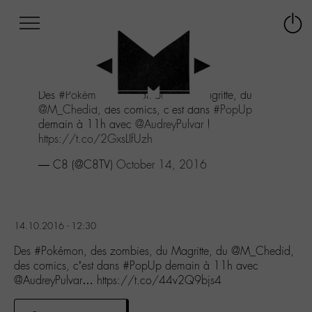
Afficher
Panneau de gestion des cookies
Labo
Connex
-
le
M-
menu
Aller
Des
#Pokémon
, des zombies, du Magritte, du
au
@M_Chedid
, des comics, c'est dans
#PopUp
menu
demain à 11h avec
@AudreyPulvar
!
Aller
https://t.co/2GxsLIfUzh
au
contenu
— C8 (@C8TV)
October 14, 2016
Aller
à
la
recherche
14.10.2016 - 12:30
Des #Pokémon, des zombies, du Magritte, du @M_Chedid,
des comics, c’est dans #PopUp demain à 11h avec
@AudreyPulvar… https://t.co/44v2Q9bjs4