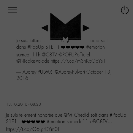
Afficher
Panneau de gestion des cookies
Labo
Connex
-
le
M-
menu
Aller
Je suis tellement honorée que
@M_Chedid
soit
au
dans
#PopUp
S1E1 ! ❤️️❤️️❤️️❤️️❤️️
#emotion
menu
Aller
samedi 11h
@C8TV
@POPUPofficiel
au
@NicolasValode
https://t.co/m3hKbObYs1
contenu
— Audrey PULVAR (@AudreyPulvar)
October 13,
Aller
2016
à
la
recherche
13.10.2016 - 08:23
Je suis tellement honorée que @M_Chedid soit dans #PopUp
S1E1 ! ❤️️❤️️❤️️❤️️❤️️ #emotion samedi 11h @C8TV…
https://t.co/O6LgrCYm0T