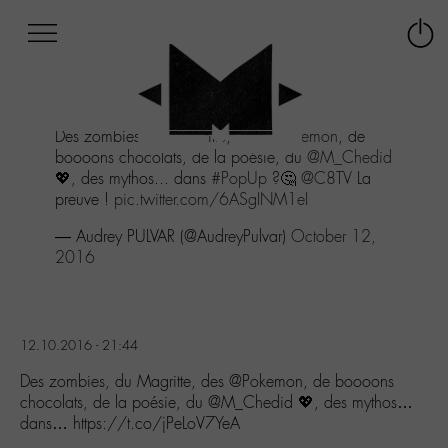
Afficher
Panneau de gestion des cookies
Labo
Connex
-
le
M-
menu
Aller
Des zombies, du Magritte, des
@Pokemon
, de
au
boooons chocolats, de la poésie, du
@M_Chedid
menu
💖, des mythos... dans
#PopUp
?🤔
@C8TV
La
Aller
preuve !
pic.twitter.com/6ASgINM1eI
au
contenu
— Audrey PULVAR (@AudreyPulvar)
October 12,
Aller
2016
à
la
recherche
12.10.2016 - 21:44
Des zombies, du Magritte, des @Pokemon, de boooons
chocolats, de la poésie, du @M_Chedid 💖, des mythos…
dans… https://t.co/jPeLoV7YeA