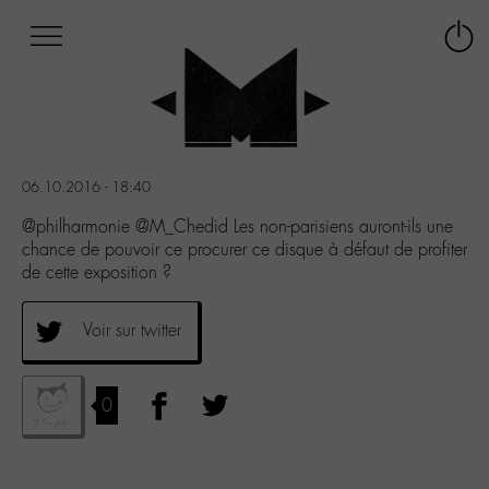
Afficher
Panneau de gestion des cookies
Labo
Connex
-
le
M-
menu
Aller
au
menu
06.10.2016 - 18:40
Aller
au
@philharmonie @M_Chedid Les non-parisiens auront-ils une
contenu
chance de pouvoir ce procurer ce disque à défaut de profiter
Aller
de cette exposition ?
à
la
Voir sur twitter
recherche
0