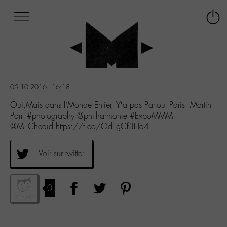
Afficher
Panneau de gestion des cookies
Labo
Connex
-
le
M-
menu
Aller
au
menu
05.10.2016 - 16:18
Aller
au
Oui,Mais dans l’Monde Entier, Y’a pas Partout Paris. Martin
contenu
Parr. #photography @philharmonie #ExpoMMM
Aller
@M_Chedid https://t.co/OdFgCf3Ha4
à
la
Voir sur twitter
recherche
0