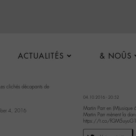
ACTUALITÉS
& NOÛS
Les clichés décapants de
04.10.2016 - 20:52
Martin Parr en (M)usique 
ber 4, 2016
Martin Parr mènent la da
https://t.co/fGM5uyuG