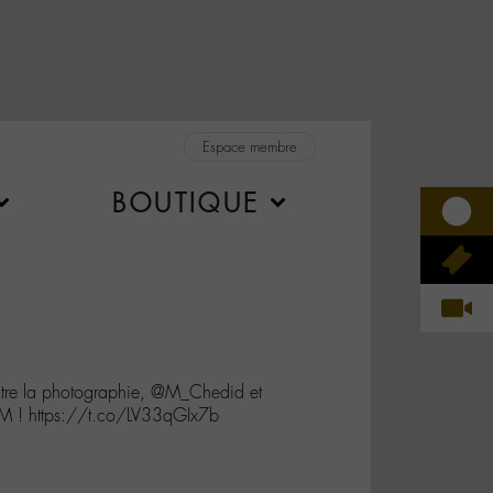
Espace membre
BOUTIQUE
tre la photographie, @M_Chedid et
M ! https://t.co/LV33qGIx7b