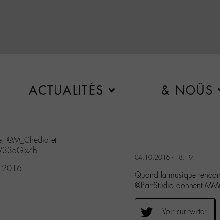
ACTUALITÉS
& NOÛS
e,
@M_Chedid
et
/LV33qGIx7b
04.10.2016 - 18:19
, 2016
Quand la musique rencon
@ParrStudio donnent MM
Voir sur twitter