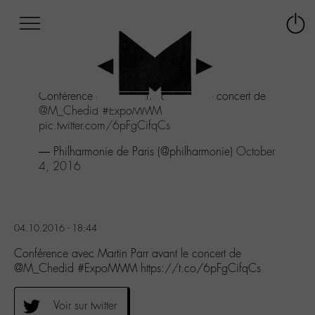
Afficher
Panneau de gestion des cookies
Labo
Connex
-
le
M-
menu
Aller
Conférence avec Martin Parr avant le concert de
au
@M_Chedid
#ExpoMMM
menu
pic.twitter.com/6pFgCifqCs
Aller
au
— Philharmonie de Paris (@philharmonie)
October
contenu
4, 2016
Aller
à
la
recherche
04.10.2016 - 18:44
Conférence avec Martin Parr avant le concert de
@M_Chedid #ExpoMMM https://t.co/6pFgCifqCs
Voir sur twitter