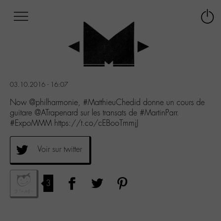
Afficher
Panneau de gestion des cookies
Labo
Connex
-
le
M-
menu
Aller
au
menu
03.10.2016 - 16:07
Aller
au
Now @philharmonie, #MatthieuChedid donne un cours de
contenu
guitare @ATrapenard sur les transats de #MartinParr.
Aller
#ExpoMMM https://t.co/cEBooTmmjJ
à
la
Voir sur twitter
recherche
3