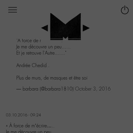
Afficher
Panneau de gestion des cookies
Labo
Connex
-
le
M-
menu
Aller
"À force de m'écrire.....
au
Je me découvre un peu......
menu
Et je retrouve l'Autre......."
Aller
au
Andrée Chedid .
contenu
Aller
Plus de murs, de masques et être soi
à
la
— barbara (@barbara1810)
October 3, 2016
recherche
03.10.2016 - 09:24
« À force de m’écrire…..
Je me découvre un peu……