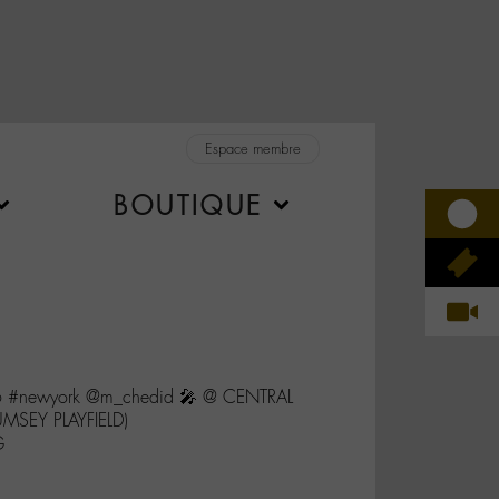
Espace membre
BOUTIQUE
16 #newyork @m_chedid 🎤 @ CENTRAL
SEY PLAYFIELD)
G