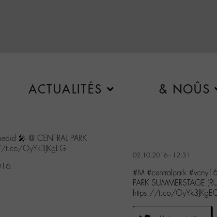
ACTUALITÉS
& NOÛS
edid
🎤 @ CENTRAL PARK
://t.co/OyYk3JKgEG
02.10.2016 - 12:31
016
#M #centralpark #vcny
PARK SUMMERSTAGE (RUM
https://t.co/OyYk3JKgE