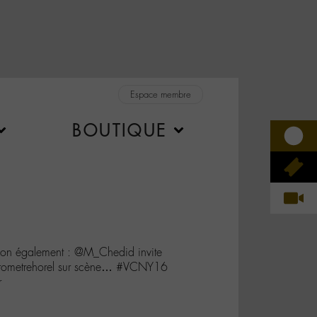
Espace membre
BOUTIQUE
on également : @M_Chedid invite
erometrehorel sur scène… #VCNY16
r