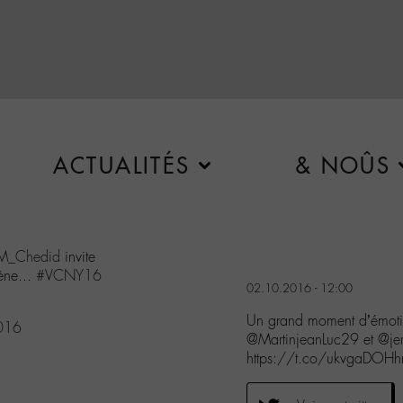
ACTUALITÉS
& NOÛS
M_Chedid
invite
ène...
#VCNY16
02.10.2016 - 12:00
Un grand moment d’émoti
016
@MartinjeanLuc29 et @j
https://t.co/ukvgaDOHh