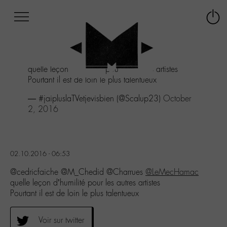
Afficher
Panneau de gestion des cookies
Labo
Connex
-
le
M-
menu
Aller
quelle leçon d'humilité pour les autres artistes
au
Pourtant il est de loin le plus talentueux
menu
Aller
— #jaipluslaTVetjevisbien (@Scalup23)
October
au
2, 2016
contenu
Aller
à
la
02.10.2016 - 06:53
recherche
@cedricfaiche @M_Chedid @Charrues
@LeMecHamac
quelle leçon d’humilité pour les autres artistes
Pourtant il est de loin le plus talentueux
Voir sur twitter