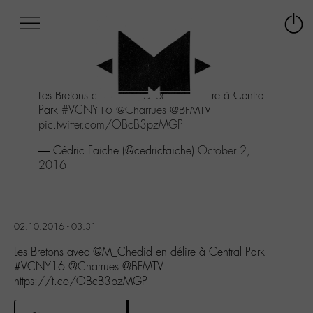
Afficher
Panneau de gestion des cookies
Labo
Connex
-
le
M-
menu
Aller
Les Bretons avec
@M_Chedid
en délire à Central
au
Park
#VCNY16
@Charrues
@BFMTV
menu
pic.twitter.com/OBcB3pzMGP
Aller
au
— Cédric Faiche (@cedricfaiche)
October 2,
contenu
2016
Aller
à
la
recherche
02.10.2016 - 03:31
Les Bretons avec @M_Chedid en délire à Central Park
#VCNY16 @Charrues @BFMTV
https://t.co/OBcB3pzMGP