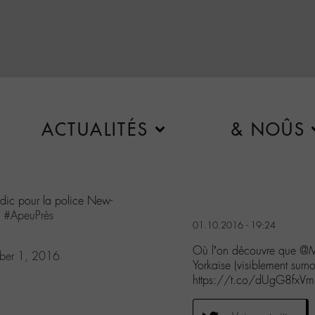
ACTUALITÉS
& NOÛS
ndic pour la police New-
!
#ApeuPrès
01.10.2016 - 19:24
Où l’on découvre que @M
ber 1, 2016
Yorkaise (visiblement sur
https://t.co/dUgG8fxV