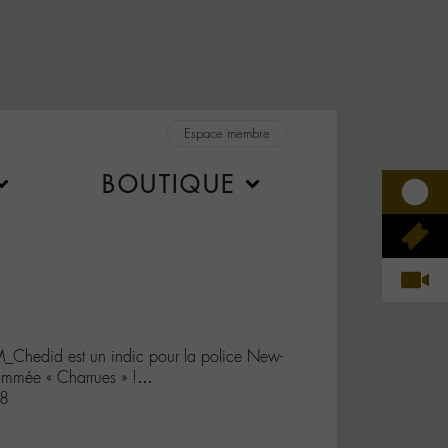
Espace membre
BOUTIQUE
_Chedid est un indic pour la police New-
nommée « Charrues » !…
m8