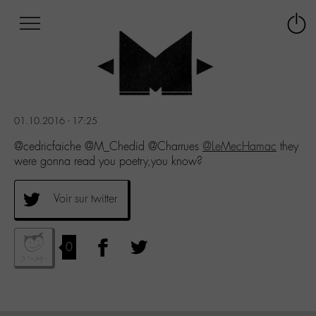
Afficher
Panneau de gestion des cookies
Labo
Connex
-
le
M-
menu
Aller
au
menu
01.10.2016 - 17:25
Aller
au
@cedricfaiche @M_Chedid @Charrues
@LeMecHamac
they
contenu
were gonna read you poetry,you know?
Aller
à
Voir sur twitter
la
recherche
0