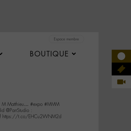
Espace membre
BOUTIQUE
tin M Matthieu… #expo #MMM
d @ParrStudio :
Xf https://t.co/EHCu2WNM2d