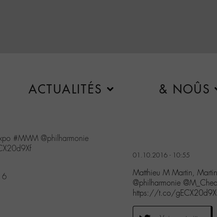
ACTUALITÉS
& NOÛS
xpo
#MMM
@philharmonie
ECX20d9Xf
01.10.2016 - 10:55
Matthieu M Martin, Mar
16
@philharmonie @M_Chedi
https://t.co/gECX20d9