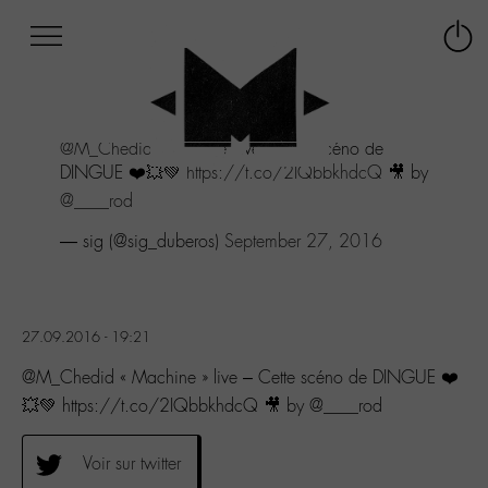
Afficher
Panneau de gestion des cookies
Labo
Connex
-
le
M-
menu
Aller
@M_Chedid
"Machine" live - Cette scéno de
au
DINGUE ❤️💥💚
https://t.co/2IQbbkhdcQ
🎥 by
menu
Aller
@____rod
au
— sig (@sig_duberos)
September 27, 2016
contenu
Aller
à
la
recherche
27.09.2016 - 19:21
@M_Chedid « Machine » live – Cette scéno de DINGUE ❤️
💥💚 https://t.co/2IQbbkhdcQ 🎥 by @____rod
Voir sur twitter